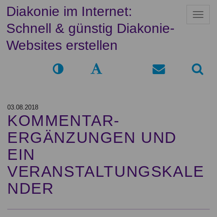
Diakonie im Internet:
N
a
Schnell & günstig Diakonie-
v
i
Websites erstellen
g
a
t
i
o
n
03.08.2018
KOMMENTAR-
ERGÄNZUNGEN UND
EIN
VERANSTALTUNGSKALE
NDER