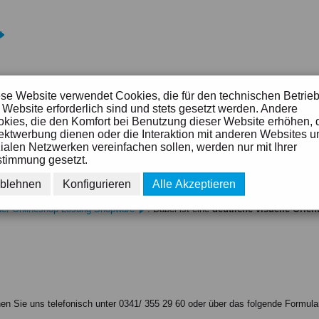
se Website verwendet Cookies, die für den technischen Betrie
 Website erforderlich sind und stets gesetzt werden. Andere
vor allem Landesverbände Informationsmaterial für ihre Mitarbeiter digital best
kies, die den Komfort bei Benutzung dieser Website erhöhen, 
ektwerbung dienen oder die Interaktion mit anderen Websites u
ialen Netzwerken vereinfachen sollen, werden nur mit Ihrer
timmung gesetzt.
in Werkstätten für behinderte Menschen (WfbM) hergestellt werden, bietet sic
blehnen
Konfigurieren
Alle Akzeptieren
tem an.
VIOSYS errichtet eine moderne eCommerce-Plattform, die für den Onl
s der Onlineshop-Lösung Shopware
. Dabei ist eine
deutliche visuelle Orie
en Sie uns telefonisch unter 0341/ 355 29 60 oder über das folgende Formula