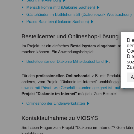
Suchthilfe Altenburg
Mensch komm mit! (Diakonie Sachsen)
Gästehäuder im Bethlehemstift (Diakoniewerk Westsachsen)
Praxis-Baustein (Diakonie Sachsen)
Bestellcenter und Onlineshop-Lösung
Die
der
Im Projekt ist ein einfaches
Bestellsystem eingebaut
, mit dem 
Coo
machen können. Ein Anwendungsbeispiel:
Dir
soz
Bestellcenter der Diakonie Mitteldeutschland
.
Zus
Für den
professionellen Onlinehandel
z.B. mit Produkten, die 
A
anderes, vom Projekt "Diakonie im Internet" unabhängiges Sys
sowohl mit Privat- wie Geschäftskunden geeignet ist, auf Basi
Projekt "Diakonie im Internet"
möglich. Zum Beispiel:
Onlineshop der Lindenwerkstätten
Kontaktaufnahme zu VIOSYS
Sie haben Fragen zum Projekt "Diakonie im Internet"? Gern könn
kontaktieren: