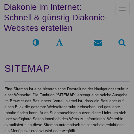
Diakonie im Internet:
N
a
Schnell & günstig Diakonie-
v
i
Websites erstellen
g
a
t
i
o
n
SITEMAP
Eine Sitemap ist eine hierarchische Darstellung der Navigationsstruktur
einer Webseite. Die Funktion "
SITEMAP
" erzeugt eine solche Ausgabe
im Browser des Besuchers. Vorteil hierbei ist, dass ein Besucher auf
einen Blick die gesamte Webseitenstruktur einsehen und gesuchte
Inhalte finden kann. Auch Suchmaschinen nutzen diese Links um sich
über verfügbare Seiten innerhalb des Webs zu informieren. Weiterhin
aktualisiert sich diese Sitemap automatisch selbst sobald redaktionell
ein Menüpunkt ergänzt wird oder wegfällt.