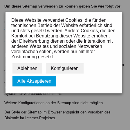
Um diese Sitemap verwenden zu können geben Sie wie folgt vor:
Legen Sie den Ordner an in dem Sie die Sitemap ausgeben
Diese Website verwendet Cookies, die für den
möchten.
technischen Betrieb der Website erforderlich sind
Ordnen Sie die Funktion SITEMAP (zu finden unter Funktionen >
und stets gesetzt werden. Andere Cookies, die den
Inhaltsbereich) diesem Ordner zu.
Komfort bei Benutzung dieser Website erhöhen,
der Direktwerbung dienen oder die Interaktion mit
Speichern, veröffentlichen, fertig.
anderen Websites und sozialen Netzwerken
vereinfachen sollen, werden nur mit Ihrer
Hinweise
Zustimmung gesetzt.
Beachten Sie, dass es sich bei dieser Ausgabe einer Sitemap nicht um
Ablehnen
Konfigurieren
die XML-basierte Sitemap handelt, die durch VIO.Matrix für jedes
Projekt automatisch generiert wird. Eine XML-Sitemap wiederum wird
Alle Akzeptieren
genutzt um eine Webseite bei Suchmaschinen direkt anzumelden.
Hierauf müssen Sie als Redakteur jedoch nicht achten, da dies das
System für Sie bereits übernimmt.
Weitere Konfigurationen an der Sitemap sind nicht möglich.
Der Style der Sitemap im Browser entspricht den Vorgaben des
Diakonie im Internet-Projektes.