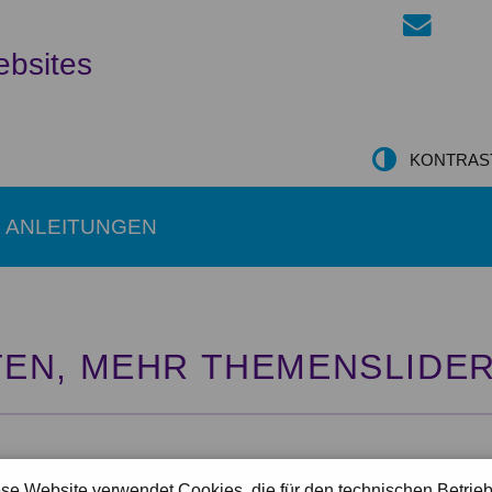
ebsites
KONTRAS
ANLEITUNGEN
EN, MEHR THEMENSLIDE
chbarkeits- bz.w Öffnungszeiten pro Tag hinterlegen. Bisher war nur eine ei
se Website verwendet Cookies, die für den technischen Betrie