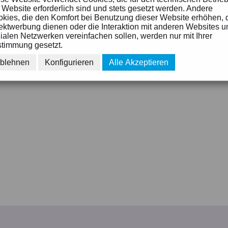
 Website erforderlich sind und stets gesetzt werden. Andere
erwendbar. Bisher war die Funktion auf die Startseite beschränkt. Mehr noc
kies, die den Komfort bei Benutzung dieser Website erhöhen, 
Inhaltes verwenden und per Platzhalter positionieren.
ektwerbung dienen oder die Interaktion mit anderen Websites u
ialen Netzwerken vereinfachen sollen, werden nur mit Ihrer
ereinfacht. Um bei den Social Plattformen ein Bild zu einer Seite anzeigen z
timmung gesetzt.
fert automatisch auch das 1. im Fließtext (also im Editor) eingefügte Bild a
blehnen
Konfigurieren
Alle Akzeptieren