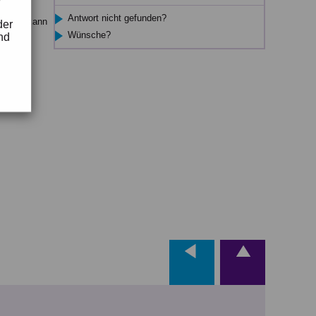
Antwort nicht gefunden?
h: man kann
der
Wünsche?
nd
u lassen
n die