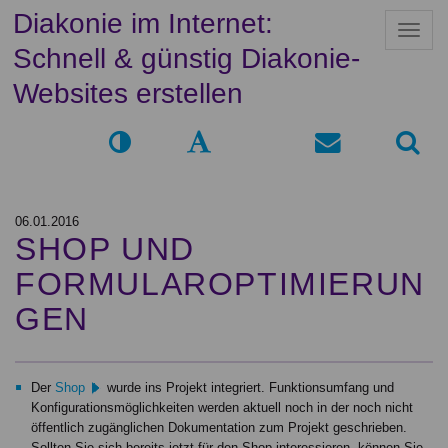
Diakonie im Internet:
N
a
Schnell & günstig Diakonie-
v
i
Websites erstellen
g
a
t
i
o
n
06.01.2016
SHOP UND
FORMULAROPTIMIERUN
GEN
Der
Shop
wurde ins Projekt integriert. Funktionsumfang und
Konfigurationsmöglichkeiten werden aktuell noch in der noch nicht
öffentlich zugänglichen Dokumentation zum Projekt geschrieben.
Sollten Sie sich bereits jetzt für den Shop interessieren, können Sie