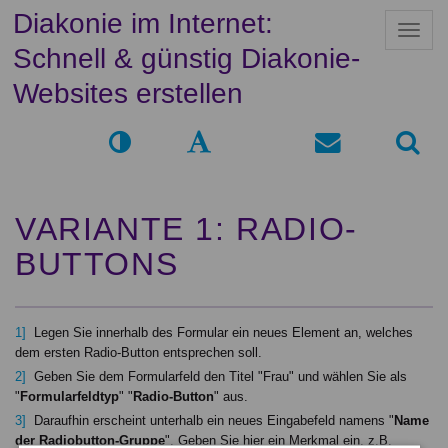
Diakonie im Internet:
N
a
Schnell & günstig Diakonie-
v
i
Websites erstellen
g
a
t
i
o
n
VARIANTE 1: RADIO-
BUTTONS
Legen Sie innerhalb des Formular ein neues Element an, welches
dem ersten Radio-Button entsprechen soll.
Geben Sie dem Formularfeld den Titel "Frau" und wählen Sie als
"
Formularfeldtyp
" "
Radio-Button
" aus.
Daraufhin erscheint unterhalb ein neues Eingabefeld namens "
Name
der Radiobutton-Gruppe
". Geben Sie hier ein Merkmal ein, z.B.