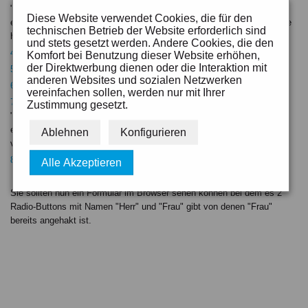
"
anrede
". Das Merkmal sollte keine Sonder- und keine Leerzeichen
Diese Website verwendet Cookies, die für den
enthalten, die Groß-/Kleinschreibung ist egal. Merken Sie sich was Sie
technischen Betrieb der Website erforderlich sind
hier eingegeben haben.
und stets gesetzt werden. Andere Cookies, die den
Setzen Sie das Häkchen "
Feld anhaken
" bei diesem Element.
Komfort bei Benutzung dieser Website erhöhen,
der Direktwerbung dienen oder die Interaktion mit
Speichern Sie die Einstellungen zu diesem Formularfeld.
anderen Websites und sozialen Netzwerken
Legen Sie ein 2. Element neben dem ersten an.
vereinfachen sollen, werden nur mit Ihrer
Geben Sie ihm den Titel "Herr", wählen Sie wieder den
Zustimmung gesetzt.
"
Formularfeldtyp
" "
Radio-Button
" aus und fügen Sie in dem nun
erscheinenden Feld "
Name der Radiobutton-Gruppe
" das Merkmal
Ablehnen
Konfigurieren
von Punkt 3 ein, z.b. "
anrede
".
Speichern Sie das und veröffentlichen Sie die Änderungen.
Alle Akzeptieren
Sie sollten nun ein Formular im Browser sehen können bei dem es 2
Radio-Buttons mit Namen "Herr" und "Frau" gibt von denen "Frau"
bereits angehakt ist.