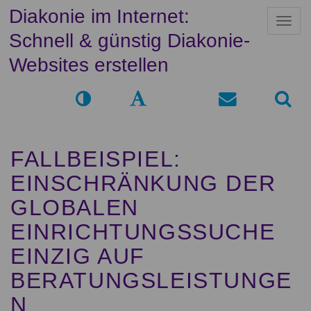
Diakonie im Internet:
N
a
Schnell & günstig Diakonie-
v
i
Websites erstellen
g
a
t
i
o
n
FALLBEISPIEL:
EINSCHRÄNKUNG DER
GLOBALEN
EINRICHTUNGSSUCHE
EINZIG AUF
BERATUNGSLEISTUNGE
N