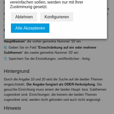
vereinfachen sollen, werden nur mit Ihrer
klicken Sie das Element "
EINRICHTUNGSSUCHE
" doppelt an.
Zustimmung gesetzt.
In dem nun öffnenden Fenster zur Bearbeitung der Einstellungen zur
Einrichtungssuche sehen Sie 2 Formulare: Ausschluss und Einschluss
Ablehnen
Konfigurieren
von Themen und Regionen.
Wechseln Sie zum Formular "
Einstellungen zur
Alle Akzeptieren
Einrichtungssuche
".
Geben Sie hier im Feld "
Einschränkung auf ein oder mehrere
Hauptthemen
" die vorher gemerkte Nummer '10' ein.
Geben Sie im Feld "
Einschränkung auf ein oder mehrere
Subthemen
" die zweite gemerkte Nummer '20' ein.
Speichern Sie die Einstellungen, veröffentlichen - fertig.
Hintergrund
Durch die Angabe 10 und 20 wird die Suche auf die beiden Themen
eingeschränkt.
Die Angabe fungiert als ODER-Verknüpfung.
Die
gesuchte Einrichtung muss einem der beiden Haupt- bzw. Subthemen
zugeordnet sind. Einrichtungen, die keinem der beiden Themen
zugeordnet sind, werden nicht gefunden und auch nicht angezeigt.
Hinweis