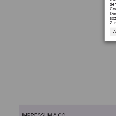
der
Coo
Dir
soz
Zus
A
IMPRESSUM & CO