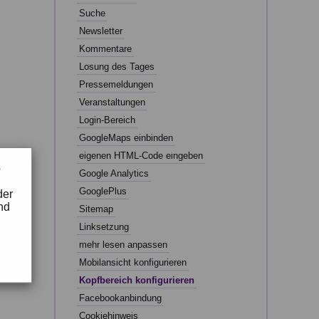
Suche
Newsletter
Kommentare
Losung des Tages
Pressemeldungen
Veranstaltungen
Login-Bereich
GoogleMaps einbinden
eigenen HTML-Code eingeben
b
Google Analytics
GooglePlus
der
nd
Sitemap
Linksetzung
mehr lesen anpassen
Mobilansicht konfigurieren
Kopfbereich konfigurieren
Facebookanbindung
Cookiehinweis