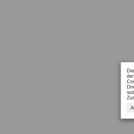
Die
der
Coo
Dir
soz
Zus
A