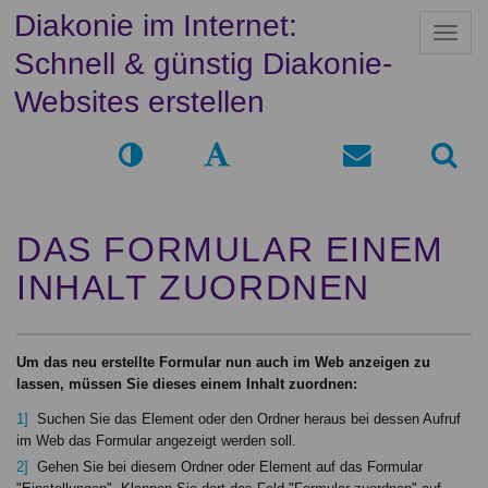
Diakonie im Internet:
N
a
Schnell & günstig Diakonie-
v
i
Websites erstellen
g
a
t
i
o
n
DAS FORMULAR EINEM
INHALT ZUORDNEN
Um das neu erstellte Formular nun auch im Web anzeigen zu
lassen, müssen Sie dieses einem Inhalt zuordnen:
Suchen Sie das Element oder den Ordner heraus bei dessen Aufruf
im Web das Formular angezeigt werden soll.
Gehen Sie bei diesem Ordner oder Element auf das Formular