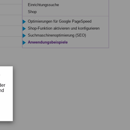
Einrichtungssuche
Shop
Optimierungen für Google PageSpeed
Shop-Funktion aktivieren und konfigurieren
Suchmaschinenoptimierung (SEO)
Anwendungsbeispiele
b
der
nd