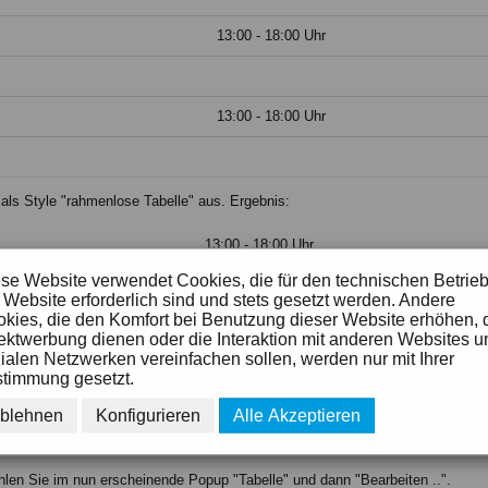
13:00 - 18:00 Uhr
13:00 - 18:00 Uhr
 als Style "rahmenlose Tabelle" aus. Ergebnis:
13:00 - 18:00 Uhr
se Website verwendet Cookies, die für den technischen Betrie
13:00 - 18:00 Uhr
 Website erforderlich sind und stets gesetzt werden. Andere
kies, die den Komfort bei Benutzung dieser Website erhöhen, 
ektwerbung dienen oder die Interaktion mit anderen Websites u
ialen Netzwerken vereinfachen sollen, werden nur mit Ihrer
13:00 - 18:00 Uhr
timmung gesetzt.
blehnen
Konfigurieren
Alle Akzeptieren
iel zu breit.
Um das besser zu definieren machen Sie folgendes:
hlen Sie im nun erscheinende Popup "Tabelle" und dann "Bearbeiten ..".