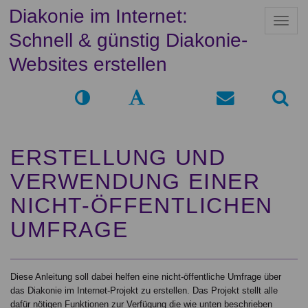
Diakonie im Internet:
N
a
Schnell & günstig Diakonie-
v
i
Websites erstellen
g
a
t
i
o
n
ERSTELLUNG UND
VERWENDUNG EINER
NICHT-ÖFFENTLICHEN
UMFRAGE
Diese Anleitung soll dabei helfen eine nicht-öffentliche Umfrage über
das Diakonie im Internet-Projekt zu erstellen. Das Projekt stellt alle
dafür nötigen Funktionen zur Verfügung die wie unten beschrieben