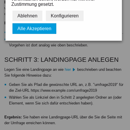
Ergebnis:
Sie haben einen Ordner angelegt der die Inhalte bereitstellt,
Zustimmung gesetzt.
welche die an der Umfrage beteiligten sehen sollen. Hierbei wird auch
das Formular mit ausgeben.
Ablehnen
Konfigurieren
Hinweise:
Alle Akzeptieren
Auch hier können Sie nachträglich natürlich jederzeit Inhalte ändern.
Sie können statt eines Ordners auch ein Element verwenden. Das
Vorgehen ist dort analog wie oben beschrieben.
SCHRITT 3: LANDINGPAGE ANLEGEN
Legen Sie eine Landingpage an wie
hier
beschrieben und beachten
Sie folgende Hinweise dazu:
Geben Sie als Pfad die gewünschte URL an, z.B. "umfrage2019" für
die Ziel-URL https://www.example.com/umfrage2019
Wählen Sie als Linkziel den in Schritt 2 angelegten Ordner an (oder
Element, wenn Sie sich dafür entschieden haben).
Ergebnis:
Sie haben eine Landingpage-URL über die Sie die Seite mit
der Umfrage erreichen können.